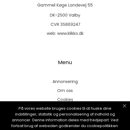
web:
www.klikko.dk
Menu
Annonsering
Om oss
Cookies
På vores website bruges cookies til at huske dine
Kontakta oss
indstillinger, statistik og personalisering af indhold og
Sitemap
annoncer. Denne information deles med tredjepart. Ved
fortsat brug af websiden godkender du cookiepolitikken.