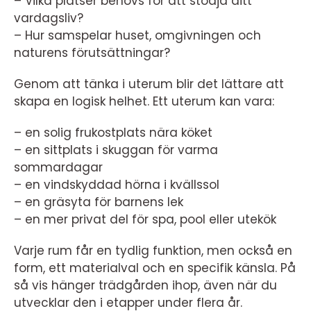
– Vilka platser behövs för att stödja ditt
vardagsliv?
– Hur samspelar huset, omgivningen och
naturens förutsättningar?
Genom att tänka i uterum blir det lättare att
skapa en logisk helhet. Ett uterum kan vara:
– en solig frukostplats nära köket
– en sittplats i skuggan för varma
sommardagar
– en vindskyddad hörna i kvällssol
– en gräsyta för barnens lek
– en mer privat del för spa, pool eller utekök
Varje rum får en tydlig funktion, men också en
form, ett materialval och en specifik känsla. På
så vis hänger trädgården ihop, även när du
utvecklar den i etapper under flera år.