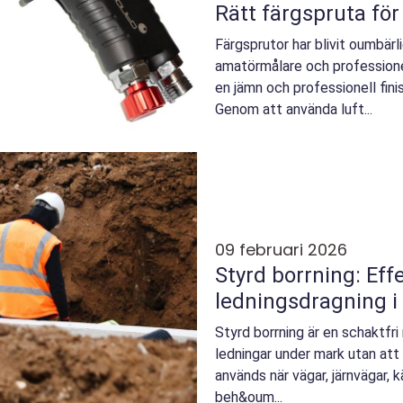
Rätt färgspruta för
Färgsprutor har blivit oumbärl
amatörmålare och professione
en jämn och professionell fini
Genom att använda luft...
09 februari 2026
Styrd borrning: Ef
ledningsdragning i
Styrd borrning är en schaktfri
ledningar under mark utan att
används när vägar, järnvägar, 
beh&oum...