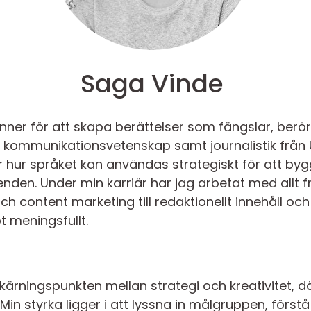
Saga Vinde
ner för att skapa berättelser som fängslar, berör o
kommunikationsvetenskap samt journalistik från U
r hur språket kan användas strategiskt för att byg
nden. Under min karriär har jag arbetat med allt f
content marketing till redaktionellt innehåll och
ot meningsfullt.
kärningspunkten mellan strategi och kreativitet, dä
n styrka ligger i att lyssna in målgruppen, förs