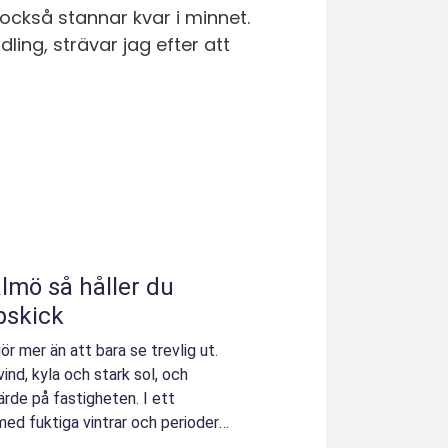
också stannar kvar i minnet.
ing, strävar jag efter att
ller du
pskick
r mer än att bara se trevlig ut.
nd, kyla och stark sol, och
ärde på fastigheten. I ett
ed fuktiga vintrar och perioder