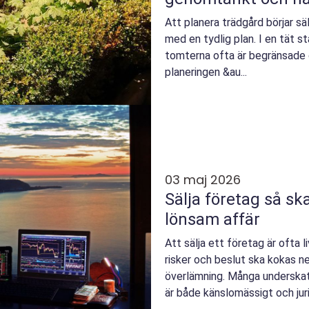
Att planera trädgård börjar sä
med en tydlig plan. I en tät 
tomterna ofta är begränsade oc
planeringen &au...
03 maj 2026
Sälja företag så skapar du en trygg och
lönsam affär
Att sälja ett företag är ofta l
risker och beslut ska kokas ner
överlämning. Många underskatt
är både känslomässigt och juri