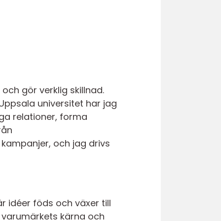
ch gör verklig skillnad.
ppsala universitet har jag
ga relationer, forma
rån
 kampanjer, och jag drivs
r idéer föds och växer till
tå varumärkets kärna och