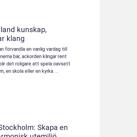
unskap,
ar klang
n förvandla en vanlig vardag till
nerna bär, ackorden klingar rent
blir det roligare att spela oavsett
, en skola eller en kyrka. ...
 Stockholm: Skapa en
rmonisk utemiljö