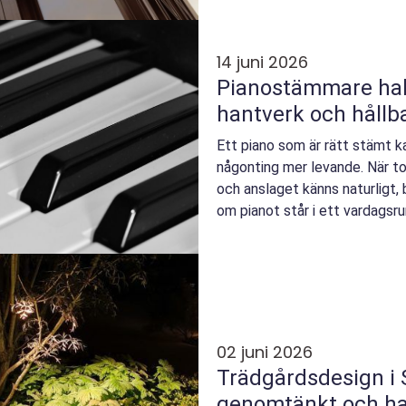
14 juni 2026
Pianostämmare halland k
hantverk och hållb
Ett piano som är rätt stämt ka
någonting mer levande. När to
och anslaget känns naturligt, 
om pianot står i ett vardagsrum
02 juni 2026
Trädgårdsdesign i
genomtänkt och ha