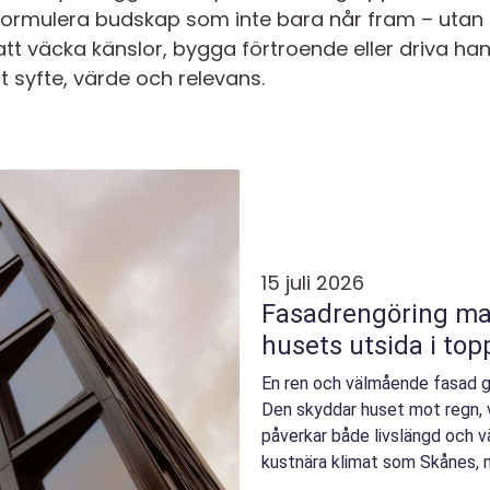
t formulera budskap som inte bara når fram – utan 
 väcka känslor, bygga förtroende eller driva handl
t syfte, värde och relevans.
15 juli 2026
Fasadrengöring malmö så hå
husets utsida i top
En ren och välmående fasad gö
Den skyddar huset mot regn, vi
påverkar både livslängd och v
kustnära klimat som Skånes, m
av kraftig bl...