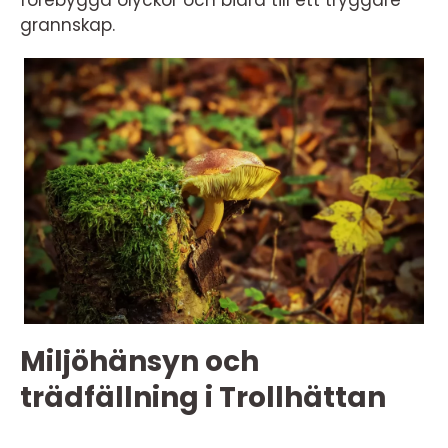
förebygga olyckor och bidra till ett tryggare
grannskap.
Miljöhänsyn och
trädfällning i Trollhättan