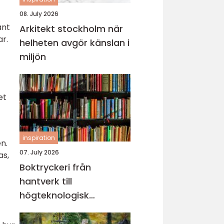
08. July 2026
ant
Arkitekt stockholm när
ar.
helheten avgör känslan i
miljön
et
inspiration
n.
07. July 2026
as,
Boktryckeri från
hantverk till
högteknologisk
bokproduktion