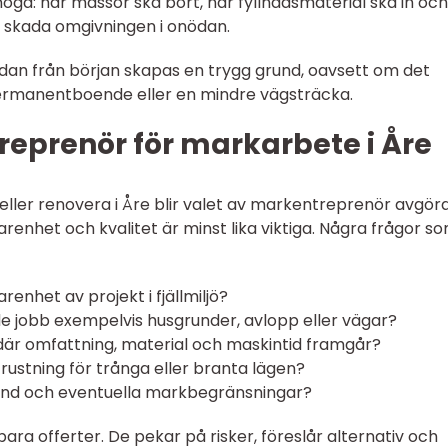
oga: när massor ska bort, när fyllnadsmaterial ska in och
t skada omgivningen i onödan.
redan från början skapas en trygg grund, oavsett om det
 permanentboende eller en mindre vägsträcka.
reprenör för markarbete i Åre
 eller renovera i Åre blir valet av markentreprenör avgör
farenhet och kvalitet är minst lika viktiga. Några frågor s
nhet av projekt i fjällmiljö?
de jobb exempelvis husgrunder, avlopp eller vägar?
där omfattning, material och maskintid framgår?
rustning för trånga eller branta lägen?
lstånd och eventuella markbegränsningar?
bara offerter. De pekar på risker, föreslår alternativ och