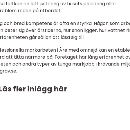
ssa fall kan en lätt justering av husets placering eller
problem redan på ritbordet.
ng och bred kompetens är ofta en styrka. Någon som arbe
beter sig över årstiderna, hur snön ligger, hur vattnet r
farenheten går sällan att läsa sig till.
fessionella markarbeten i Åre med omnejd kan en etabl
rd att titta närmare på. Företaget har lång erfarenhet a
eten och andra typer av tunga markjobb i krävande miljö
grav.se.
Läs fler inlägg här