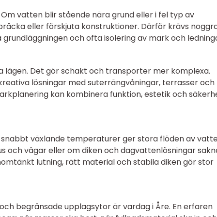
 Om vatten blir stående nära grund eller i fel typ av
spräcka eller förskjuta konstruktioner. Därför krävs noggr
å grundläggningen och ofta isolering av mark och ledning
ta lägen. Det gör schakt och transporter mer komplexa.
l kreativa lösningar med suterrängvåningar, terrasser och
rkplanering kan kombinera funktion, estetik och säkerh
 snabbt växlande temperaturer ger stora flöden av vatte
us och vägar eller om diken och dagvattenlösningar sakn
tänkt lutning, rätt material och stabila diken gör stor
och begränsade upplagsytor är vardag i Åre. En erfaren