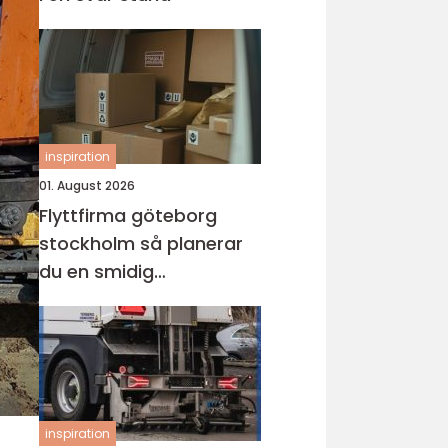
inspiration
01. August 2026
Flyttfirma göteborg
stockholm så planerar
du en smidig
långdistansflytt
inspiration