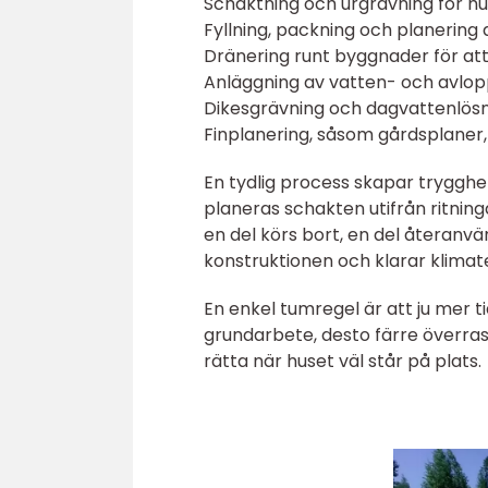
Schaktning och urgrävning för hu
Fyllning, packning och planering 
Dränering runt byggnader för at
Anläggning av vatten- och avlop
Dikesgrävning och dagvattenlös
Finplanering, såsom gårdsplaner
En tydlig process skapar trygghe
planeras schakten utifrån ritning
en del körs bort, en del återanvä
konstruktionen och klarar klimat
En enkel tumregel är att ju mer 
grundarbete, desto färre överrask
rätta när huset väl står på plats.