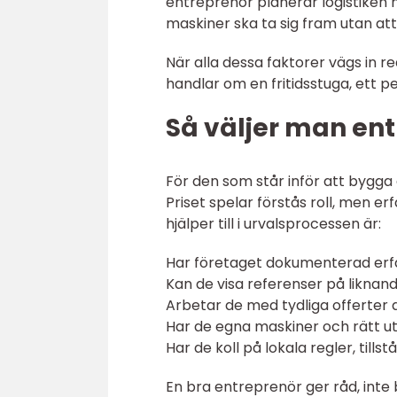
entreprenör planerar logistiken n
maskiner ska ta sig fram utan at
När alla dessa faktorer vägs in 
handlar om en fritidsstuga, ett
Så väljer man ent
För den som står inför att bygga
Priset spelar förstås roll, men er
hjälper till i urvalsprocessen är:
Har företaget dokumenterad erfare
Kan de visa referenser på liknan
Arbetar de med tydliga offerter 
Har de egna maskiner och rätt ut
Har de koll på lokala regler, til
En bra entreprenör ger råd, inte 