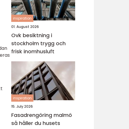
inspiration
01. August 2026
Ovk besiktning i
stockholm trygg och
edan
frisk inomhusluft
teras
tt
inspiration
15. July 2026
Fasadrengöring malmö
så håller du husets