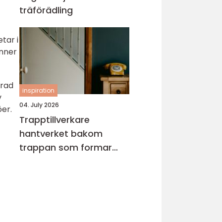
träförädling
tar i
inner
erad
inspiration
v
04. July 2026
er.
Trapptillverkare
hantverket bakom
trappan som formar
hemmet