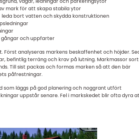
sgrund, vägar, ledningar och parkeringsytor
av mark för att skapa stabila ytor
t leda bort vatten och skydda konstruktionen
psledningar
ningar
, gångar och uppfarter
t. Först analyseras markens beskaffenhet och höjder. S
ar, befintlig terräng och krav på lutning. Markmassor sor
nds. Till sist packas och formas marken så att den bär
ets påfrestningar.
tid som läggs på god planering och noggrant utfört
ningar uppstår senare. Fel i markskedet blir ofta dyra a