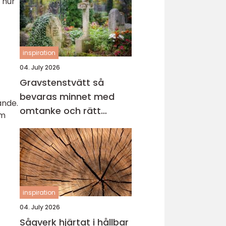
 hur
inspiration
04. July 2026
Gravstenstvätt så
bevaras minnet med
ande.
omtanke och rätt
om
metod
inspiration
04. July 2026
Sågverk hjärtat i hållbar