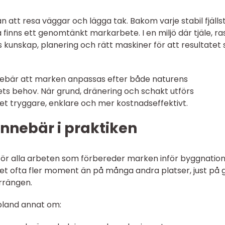
 att resa väggar och lägga tak. Bakom varje stabil fjälls
 finns ett genomtänkt markarbete. I en miljö där tjäle, ra
 kunskap, planering och rätt maskiner för att resultatet 
ebär att marken anpassas efter både naturens
ts behov. När grund, dränering och schakt utförs
get tryggare, enklare och mer kostnadseffektivt.
nnebär i praktiken
ör alla arbeten som förbereder marken inför byggnatio
 det ofta fler moment än på många andra platser, just på 
rrängen.
bland annat om: