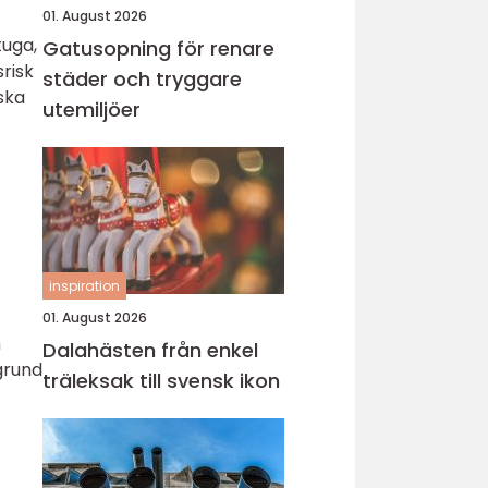
01. August 2026
tuga,
Gatusopning för renare
srisk
städer och tryggare
ska
utemiljöer
inspiration
01. August 2026
n
Dalahästen från enkel
grund
träleksak till svensk ikon