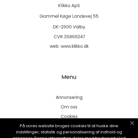
web:
www.klikko.dk
Menu
Annonsering
Om oss
Cookies
På vores website bruges cookies til at huske dine
Kontakta oss
indstillinger, statistik og personalisering af indhold og
Sitemap