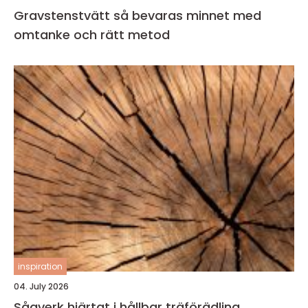
Gravstenstvätt så bevaras minnet med
omtanke och rätt metod
inspiration
04. July 2026
Sågverk hjärtat i hållbar träförädling