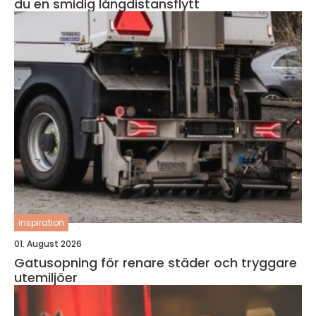
du en smidig långdistansflytt
inspiration
01. August 2026
Gatusopning för renare städer och tryggare
utemiljöer