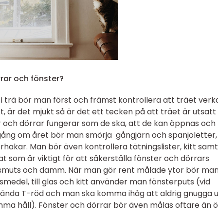
rar och fönster?
 i trä bör man först och främst kontrollera att träet verk
kt, är det mjukt så är det ett tecken på att träet är utsatt
er och dörrar fungerar som de ska, att de kan öppnas och
gång om året bör man smörja gångjärn och spanjoletter,
hakar. Man bör även kontrollera tätningslister, kitt samt
 som är viktigt för att säkerställa fönster och dörrars
rån smuts och damm. När man gör rent målade ytor bör ma
smedel, till glas och kitt använder man fönsterputs (vid
nvända T-röd och man ska komma ihåg att aldrig gnugga 
ma håll). Fönster och dörrar bör även målas oftare än ö