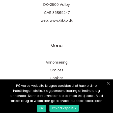
web:
www.klikko.dk
Menu
Annonsering
Om oss
Cookies
På vores website bruges cookies til at huske dine
Kontakta oss
indstillinger, statistik og personalisering af indhold og
Sitemap
annoncer. Denne information deles med tredjepart. Ved
fortsat brug af websiden godkender du cookiepolitikken.
Ok
Privatlivspolitik