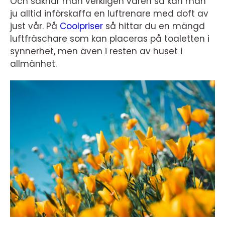
Och saknar man verkligen våren så kan man
ju alltid införskaffa en luftrenare med doft av
just vår. På
Coolpriser
så hittar du en mängd
luftfräschare som kan placeras på toaletten i
synnerhet, men även i resten av huset i
allmänhet.