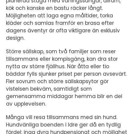
planerad stuga med våningssängar, allrum,
kök och kanske en bastu räcker långt.
Möjligheten att laga egna måltider, torka
kläder och samlas framför en brasa efter
dagens äventyr är ofta viktigare än exklusiv
design.
Större sällskap, som två familjer som reser
tillsammans eller kompisgäng, kan dra stor
nytta av större fjällhus. När åtta eller tio
bäddar fylls sjunker priset per person avsevärt.
Fler sovrum och större sällskapsytor gör
vistelsen bekväm, samtidigt som
gemensamma middagar hemma blir en del
av upplevelsen.
Många vill resa tillsammans med sin hund.
Hundvänliga boenden i Idre ger då en tydlig
fördel: inga dyra hundpensionat och möjlighet