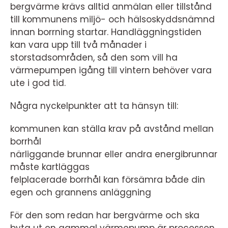
bergvärme krävs alltid anmälan eller tillstånd
till kommunens miljö- och hälsoskyddsnämnd
innan borrning startar. Handläggningstiden
kan vara upp till två månader i
storstadsområden, så den som vill ha
värmepumpen igång till vintern behöver vara
ute i god tid.
Några nyckelpunkter att ta hänsyn till:
kommunen kan ställa krav på avstånd mellan
borrhål
närliggande brunnar eller andra energibrunnar
måste kartläggas
felplacerade borrhål kan försämra både din
egen och grannens anläggning
För den som redan har bergvärme och ska
byta ut en gammal värmepump är processen