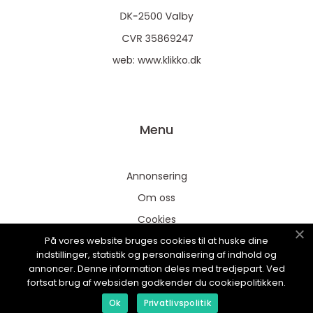
web:
www.klikko.dk
Menu
Annonsering
Om oss
Cookies
På vores website bruges cookies til at huske dine
Kontakta oss
indstillinger, statistik og personalisering af indhold og
Sitemap
annoncer. Denne information deles med tredjepart. Ved
fortsat brug af websiden godkender du cookiepolitikken.
Ok
Privatlivspolitik